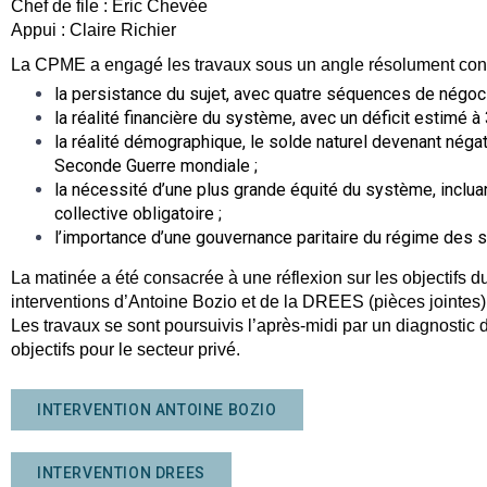
Chef de file : Eric Chevée
Appui : Claire Richier
La CPME a engagé les travaux sous un angle résolument const
la persistance du sujet, avec quatre séquences de négoci
la réalité financière du système, avec un déficit estimé à 
la réalité démographique, le solde naturel devenant négat
Seconde Guerre mondiale ;
la nécessité d’une plus grande équité du système, incluan
collective obligatoire ;
l’importance d’une gouvernance paritaire du régime des sa
La matinée a été consacrée à une réflexion sur les objectifs d
interventions d’Antoine Bozio et de la DREES (pièces jointes)
Les travaux se sont poursuivis l’après-midi par un diagnostic d
objectifs pour le secteur privé.
INTERVENTION ANTOINE BOZIO
INTERVENTION DREES