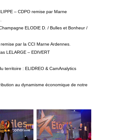
ILIPPE
–
CDPO
remise par
Marne
e
.
Champagne ELODIE D. / Bulles et Bonheur /
remise par la
CCI Marne Ardennes
.
olas LELARGE
–
EDIVERT
 territoire :
ELIDREO
&
CamAnalytics
ontribution au dynamisme économique de notre