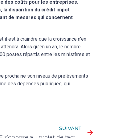
e des coûts pour les entreprises.
la disparition du crédit impôt
utant de mesures qui concernent
 il est à craindre que la croissance n’en
attendra. Alors qu’en un an, le nombre
00 postes répartis entre les ministères et
année prochaine son niveau de prélèvements
onne des dépenses publiques, qui
SUIVANT
La CPME s’oppose au projet de facturation électronique payante