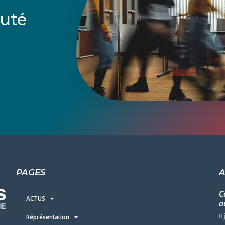
uté
PAGES
A
C
ACTUS
a
8 
Réprésentation