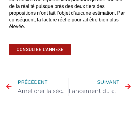
de la réalité puisque près des deux tiers des
propositions n’ont fait l’objet d’aucune estimation. Par
conséquent, la facture réelle pourrait être bien plus
élevée.
CONSULTER L'ANNEXE
PRÉCÉDENT
SUIVANT
Améliorer la sécurité des commerces – Questionnaire à destination du Ministère de l’Intérieur
Lancement du « prêt flash électrique » par Bpifrance pour l’électrification des plus petites entreprises !