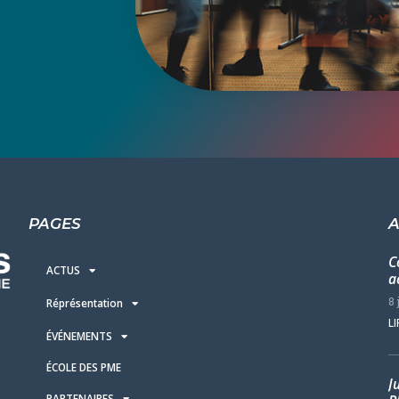
PAGES
A
C
ACTUS
a
8 
Réprésentation
LI
ÉVÉNEMENTS
ÉCOLE DES PME
J
PARTENAIRES