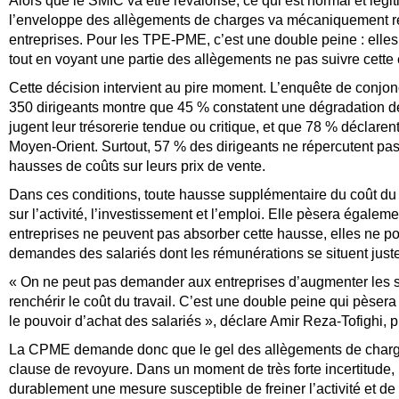
Alors que le SMIC va être revalorisé, ce qui est normal et légit
l’enveloppe des allègements de charges va mécaniquement renc
entreprises. Pour les TPE-PME, c’est une double peine : elles
tout en voyant une partie des allègements ne pas suivre cette 
Cette décision intervient au pire moment. L’enquête de conj
350 dirigeants montre que 45 % constatent une dégradation de 
jugent leur trésorerie tendue ou critique, et que 78 % déclaren
Moyen-Orient. Surtout, 57 % des dirigeants ne répercutent pas
hausses de coûts sur leurs prix de vente.
Dans ces conditions, toute hausse supplémentaire du coût du
sur l’activité, l’investissement et l’emploi. Elle pèsera égalemen
entreprises ne peuvent pas absorber cette hausse, elles ne p
demandes des salariés dont les rémunérations se situent jus
« On ne peut pas demander aux entreprises d’augmenter les s
renchérir le coût du travail. C’est une double peine qui pèsera su
le pouvoir d’achat des salariés », déclare Amir Reza-Tofighi,
La CPME demande donc que le gel des allègements de charges 
clause de revoyure. Dans un moment de très forte incertitude, i
durablement une mesure susceptible de freiner l’activité et de 