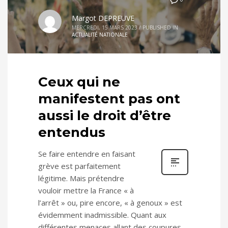
Margot DEPREUVE
MERCREDI, 15 MARS 2023
/
PUBLISHED IN
ACTUALITÉ NATIONALE
Ceux qui ne
manifestent pas ont
aussi le droit d’être
entendus
Se faire entendre en faisant
grève est parfaitement
légitime. Mais prétendre
vouloir mettre la France « à
l’arrêt » ou, pire encore, « à genoux » est
évidemment inadmissible. Quant aux
différentes menaces allant des coupures