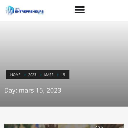
HOME
2023
MARS
15
Day: mars 15, 2023
0